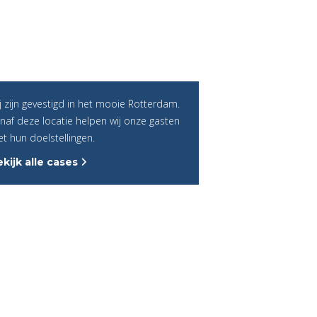
j zijn gevestigd in het mooie Rotterdam.
naf deze locatie helpen wij onze gasten
t hun doelstellingen.
kijk alle cases