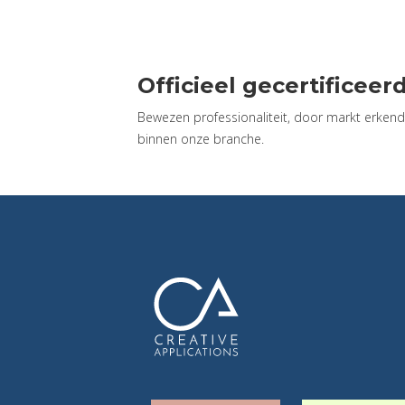
Officieel gecertificeer
Bewezen professionaliteit, door markt erkende
binnen onze branche.