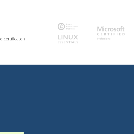
d
 certificaten